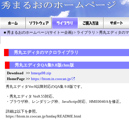
■
秀まるおのホームページ(サイトー企画)
>
ライブラリ
>
秀丸エディタのマ
秀丸エディタのマクロライブラリ
秀丸エディタQA集9.8版chm版
Download
>>
hmeqa98.zip
HomePage
>>
https://htom.in.coocan.jp/
秀丸エディタVer.9以降対応のQA集 9.8版です。
・秀丸エディタ Ver9.55対応。
・ブラウザ枠、レンダリング枠、JavaScript対応、HME0040Aを修正。
詳細は以下を参照。
https://htom.in.coocan.jp/hmfaq/README.html