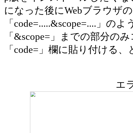
になった後にWebブラウザ
「code=.....&scope=..
「&scope=」までの部分
「code=」欄に貼り付ける
エ